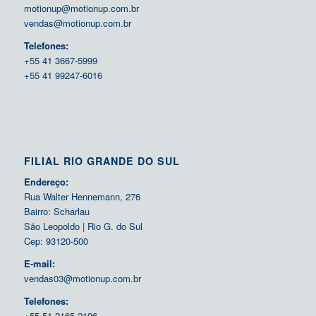
motionup@motionup.com.br
vendas@motionup.com.br
Telefones:
+55 41 3667-5999
+55 41 99247-6016
FILIAL RIO GRANDE DO SUL
Endereço:
Rua Walter Hennemann, 276
Bairro: Scharlau
São Leopoldo | Rio G. do Sul
Cep: 93120-500
E-mail:
vendas03@motionup.com.br
Telefones:
+55 51 2165-2196