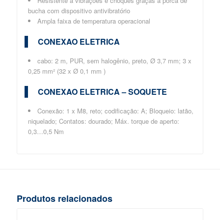
Resistente a vibrações e choques graças a porca de
bucha com dispositivo antivibratório
Ampla faixa de temperatura operacional
CONEXAO ELETRICA
cabo: 2 m, PUR, sem halogênio, preto, Ø 3,7 mm; 3 x
0,25 mm² (32 x Ø 0,1 mm )
CONEXAO ELETRICA – SOQUETE
Conexão: 1 x M8, reto; codificação: A; Bloqueio: latão,
niquelado; Contatos: dourado; Máx. torque de aperto:
0,3…0,5 Nm
Produtos relacionados