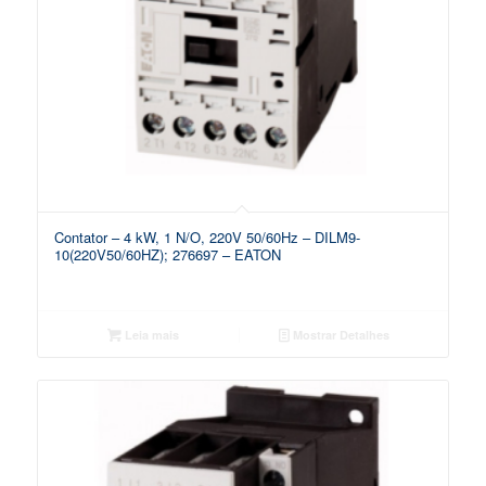
Contator – 4 kW, 1 N/O, 220V 50/60Hz – DILM9-
10(220V50/60HZ); 276697 – EATON
Leia mais
Mostrar Detalhes