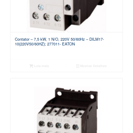
Contator – 7,5 kW, 1 N/O, 220V 50/60Hz – DILM17-
10(220V50/60HZ); 277011- EATON
Leia mais
Mostrar Detalhes