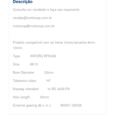
Descrição
Consulte um vendedor e faça seu orçamento
vendas@motionup.com.br
motionup@motionup.com.br
Produto compatível com os freios Intorq tamanho 8mm,
10mm.
Type INTORQ BFK458
Size 08/10
Bore Diameter 20mm
Tolerance class H7
Keyway standard to BS 4235-P9
Hub Length 20mm
External gearing db x m z W35X1.25X26