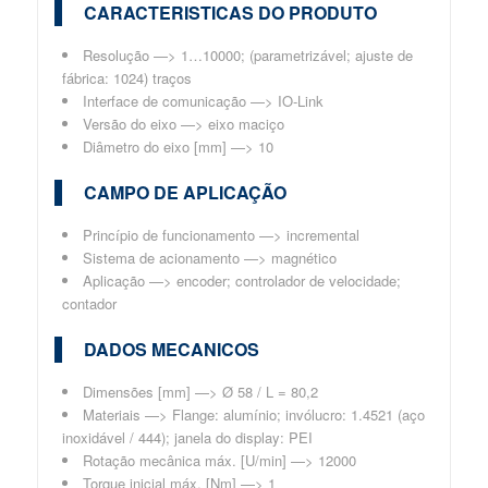
CARACTERISTICAS DO PRODUTO
Resolução —> 1…10000; (parametrizável; ajuste de
fábrica: 1024) traços
Interface de comunicação —> IO-Link
Versão do eixo —> eixo maciço
Diâmetro do eixo [mm] —> 10
CAMPO DE APLICAÇÃO
Princípio de funcionamento —> incremental
Sistema de acionamento —> magnético
Aplicação —> encoder; controlador de velocidade;
contador
DADOS MECANICOS
Dimensões [mm] —> Ø 58 / L = 80,2
Materiais —> Flange: alumínio; invólucro: 1.4521 (aço
inoxidável / 444); janela do display: PEI
Rotação mecânica máx. [U/min] —> 12000
Torque inicial máx. [Nm] —> 1