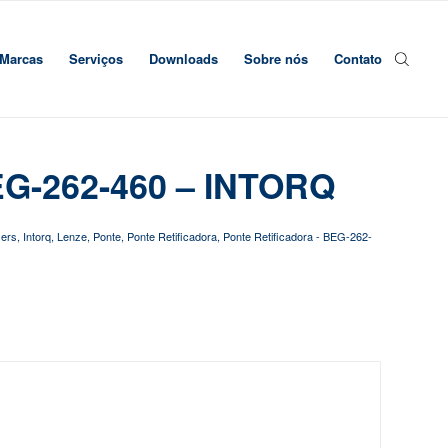
Marcas
Serviços
Downloads
Sobre nós
Contato
BEG-262-460 – INTORQ
iers
,
Intorq
,
Lenze
,
Ponte
,
Ponte Retificadora
,
Ponte Retificadora - BEG-262-