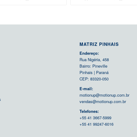
MATRIZ PINHAIS
Endereço:
Rua Nigéria, 458
Bairro: Pineville
Pinhais | Paraná
CEP: 83320-050
E-mail:
motionup@motionup.com.br
s
vendas@motionup.com.br
s
Telefones:
+55 41 3667-5999
+55 41 99247-6016