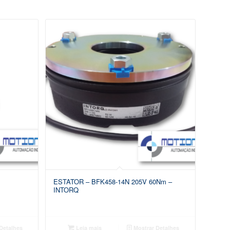
ESTATOR – BFK458-14N 205V 60Nm –
INTORQ
Detalhes
Leia mais
Mostrar Detalhes