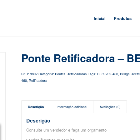
Inicial
Produtos
Ponte Retificadora – 
SKU:
9892
Categoria:
Pontes Retificadoras
Tags:
BEG-262-460
,
Bridge Rectif
460
,
Retificadora
Descrição
Informação adicional
Avaliações (0)
Descrição
Consulte um vendedor e faça um orçamento
vendas@motionup.com.br