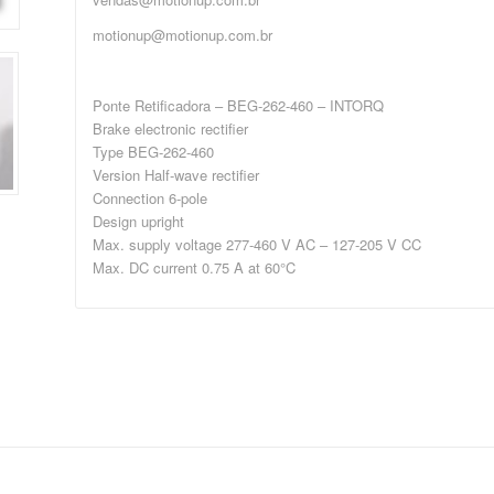
motionup@motionup.com.br
Ponte Retificadora – BEG-262-460 – INTORQ
Brake electronic rectifier
Type BEG-262-460
Version Half-wave rectifier
Connection 6-pole
Design upright
Max. supply voltage 277-460 V AC – 127-205 V CC
Max. DC current 0.75 A at 60°C