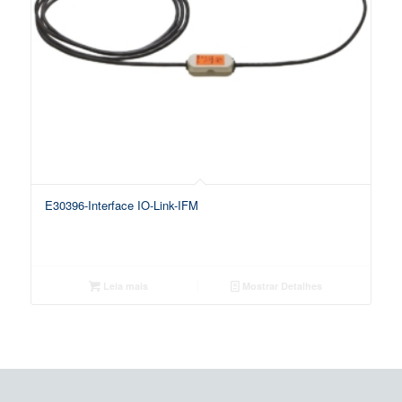
E30396-Interface IO-Link-IFM
Leia mais
Mostrar Detalhes