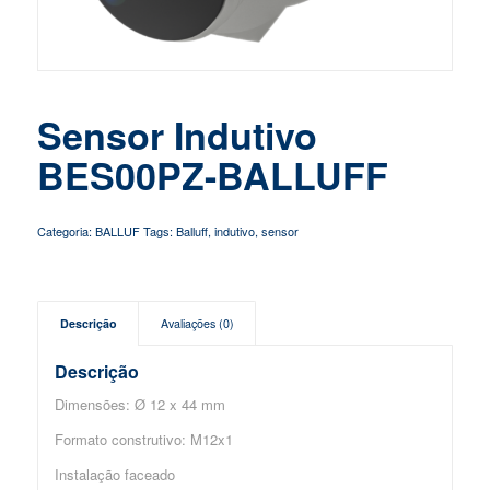
Sensor Indutivo
BES00PZ-BALLUFF
Categoria:
BALLUF
Tags:
Balluff
,
indutivo
,
sensor
Descrição
Avaliações (0)
Descrição
Dimensões: Ø 12 x 44 mm
Formato construtivo: M12x1
Instalação faceado