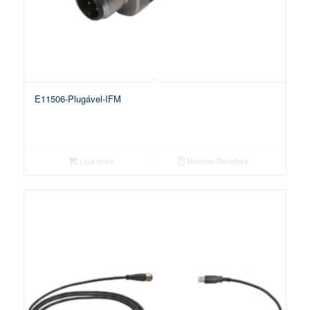
E11506-Plugável-IFM
Leia mais
Mostrar Detalhes