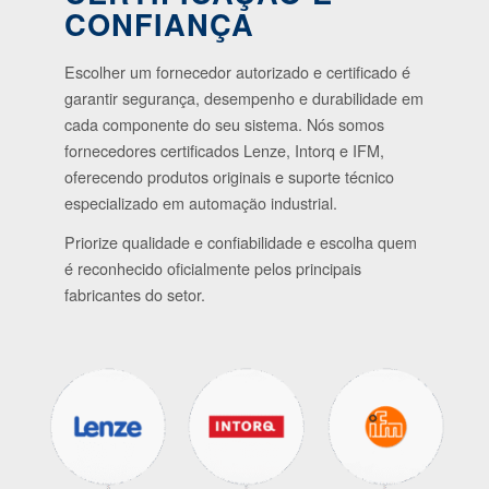
CONFIANÇA
Escolher um fornecedor autorizado e certificado é
garantir segurança, desempenho e durabilidade em
cada componente do seu sistema. Nós somos
fornecedores certificados Lenze, Intorq e IFM,
oferecendo produtos originais e suporte técnico
especializado em automação industrial.
Priorize qualidade e confiabilidade e escolha quem
Garanta o
ritmo
da
é reconhecido oficialmente pelos principais
sua linha de
fabricantes do setor.
produção! Confira
nosso
estoque e conte
com reposição