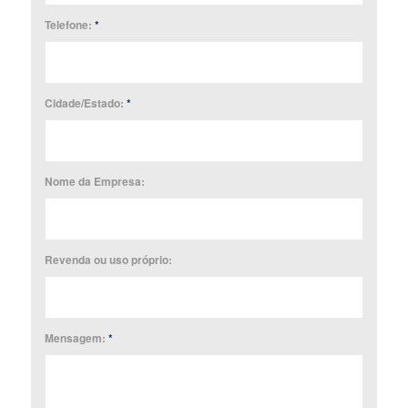
Telefone:
*
Cidade/Estado:
*
Nome da Empresa:
Revenda ou uso próprio:
Mensagem:
*