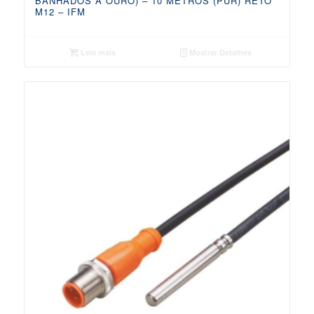
BANHADOS A OURO) – 10 METROS (PUR) RETO
M12 – IFM
Leia mais
Mostrar Detalhes