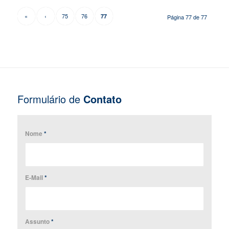
«
‹
75
76
77
Página 77 de 77
Formulário de
Contato
Nome
*
E-Mail
*
Assunto
*