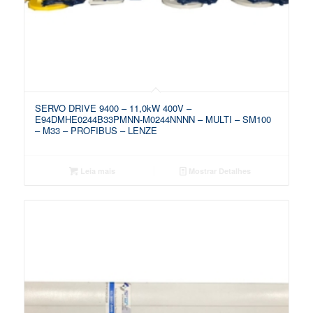
SERVO DRIVE 9400 – 11,0kW 400V –
E94DMHE0244B33PMNN-M0244NNNN – MULTI – SM100
– M33 – PROFIBUS – LENZE
Leia mais
Mostrar Detalhes