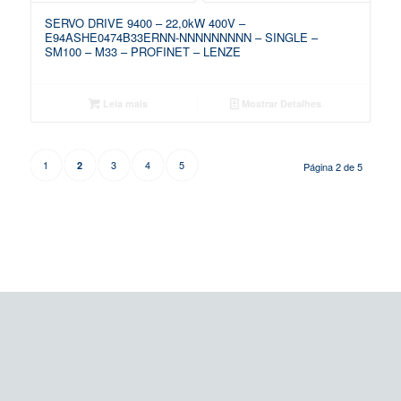
SERVO DRIVE 9400 – 22,0kW 400V –
E94ASHE0474B33ERNN-NNNNNNNNN – SINGLE –
SM100 – M33 – PROFINET – LENZE
Leia mais
Mostrar Detalhes
1
3
4
5
2
Página 2 de 5