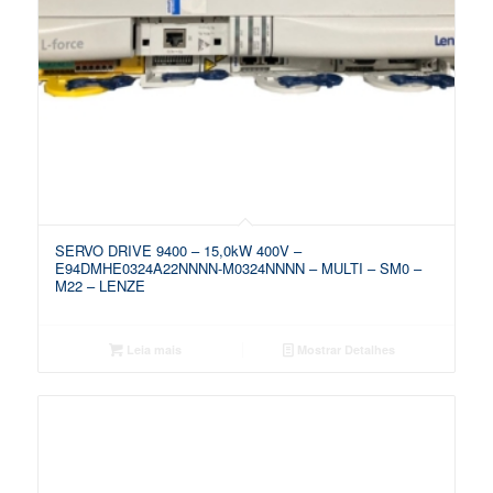
SERVO DRIVE 9400 – 15,0kW 400V –
E94DMHE0324A22NNNN-M0324NNNN – MULTI – SM0 –
M22 – LENZE
Leia mais
Mostrar Detalhes