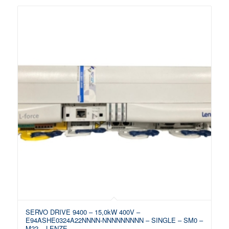
SERVO DRIVE 9400 – 15,0kW 400V –
E94ASHE0324A22NNNN-NNNNNNNNN – SINGLE – SM0 –
M22 – LENZE