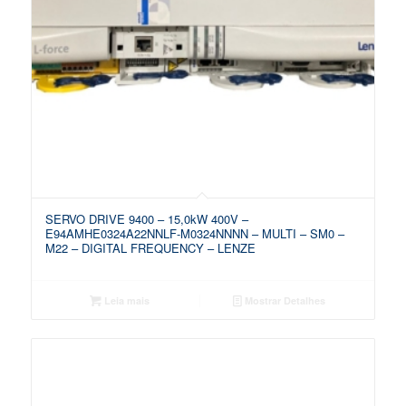
SERVO DRIVE 9400 – 15,0kW 400V –
E94AMHE0324A22NNLF-M0324NNNN – MULTI – SM0 –
M22 – DIGITAL FREQUENCY – LENZE
Leia mais
Mostrar Detalhes