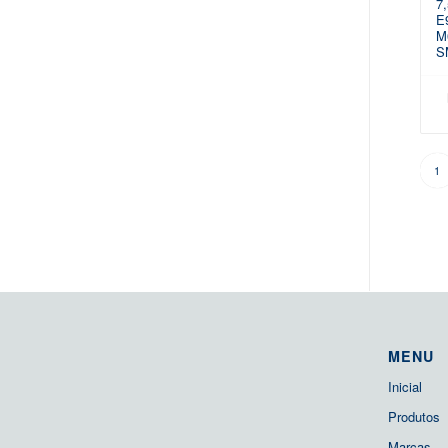
7
E
M
S
1
MENU
Inicial
Produtos
Marcas