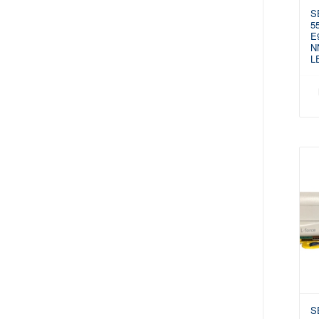
S
5
E
N
L
S