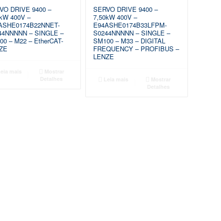
VO DRIVE 9400 –
SERVO DRIVE 9400 –
kW 400V –
7,50kW 400V –
ASHE0174B22NNET-
E94ASHE0174B33LFPM-
44NNNNN – SINGLE –
S0244NNNNN – SINGLE –
0 – M22 – EtherCAT-
SM100 – M33 – DIGITAL
ZE
FREQUENCY – PROFIBUS –
LENZE
eia mais
Mostrar
Detalhes
Leia mais
Mostrar
Detalhes