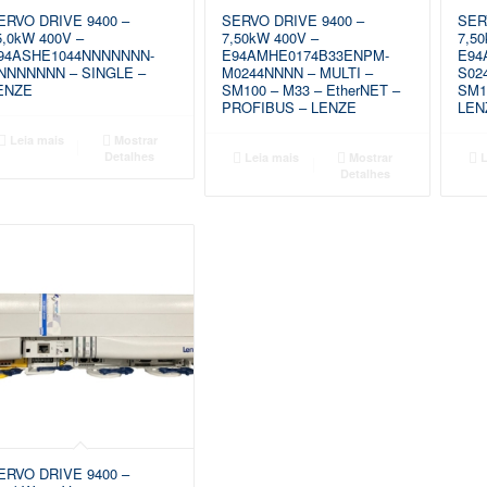
ERVO DRIVE 9400 –
SERVO DRIVE 9400 –
SER
5,0kW 400V –
7,50kW 400V –
7,50
94ASHE1044NNNNNNN-
E94AMHE0174B33ENPM-
E94
NNNNNNN – SINGLE –
M0244NNNN – MULTI –
S02
ENZE
SM100 – M33 – EtherNET –
SM10
PROFIBUS – LENZE
LEN
Leia mais
Mostrar
Detalhes
Leia mais
Mostrar
L
Detalhes
ERVO DRIVE 9400 –