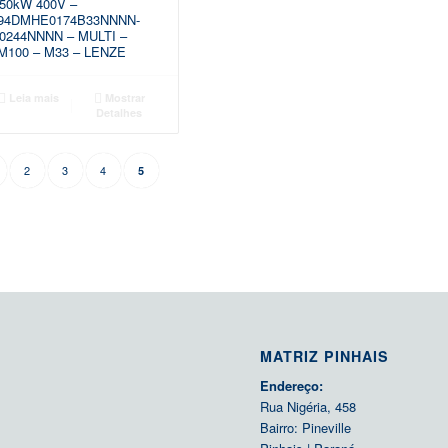
,50kW 400V –
94DMHE0174B33NNNN-
0244NNNN – MULTI –
M100 – M33 – LENZE
Leia mais
Mostrar
Detalhes
2
3
4
5
MATRIZ PINHAIS
Endereço:
Rua Nigéria, 458
Bairro: Pineville