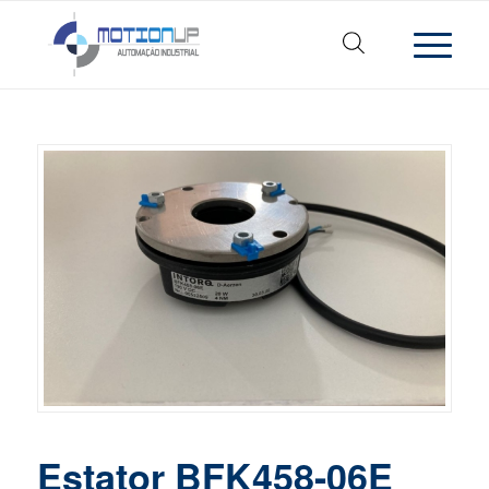
Estator BFK458-06E