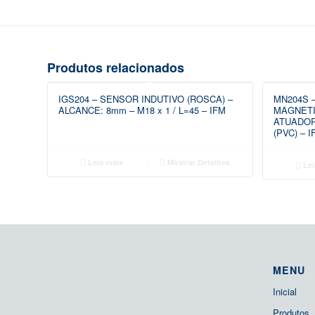
Produtos relacionados
IGS204 – SENSOR INDUTIVO (ROSCA) –
MN204S 
ALCANCE: 8mm – M18 x 1 / L=45 – IFM
MAGNETI
ATUADOR
(PVC) – I
Leia mais
Mostrar Detalhes
Lei
MENU
Inicial
Produtos