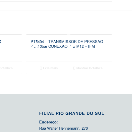
O
PT5494 – TRANSMISSOR DE PRESSAO –
r
-1…10bar CONEXAO: 1 x M12 – IFM
Detalhes
Leia mais
Mostrar Detalhes
FILIAL RIO GRANDE DO SUL
Endereço:
Rua Walter Hennemann, 276