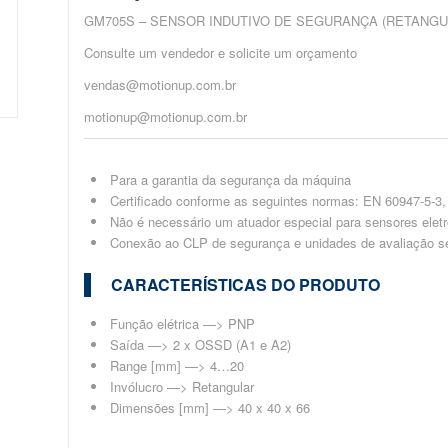
GM705S – SENSOR INDUTIVO DE SEGURANÇA (RETANGULAR
Consulte um vendedor e solicite um orçamento
vendas@motionup.com.br
motionup@motionup.com.br
Para a garantia da segurança da máquina
Certificado conforme as seguintes normas: EN 60947-5-3
Não é necessário um atuador especial para sensores elet
Conexão ao CLP de segurança e unidades de avaliação s
CARACTERÍSTICAS DO PRODUTO
Função elétrica —> PNP
Saída —> 2 x OSSD (A1 e A2)
Range [mm] —> 4…20
Invólucro —> Retangular
Dimensões [mm] —> 40 x 40 x 66