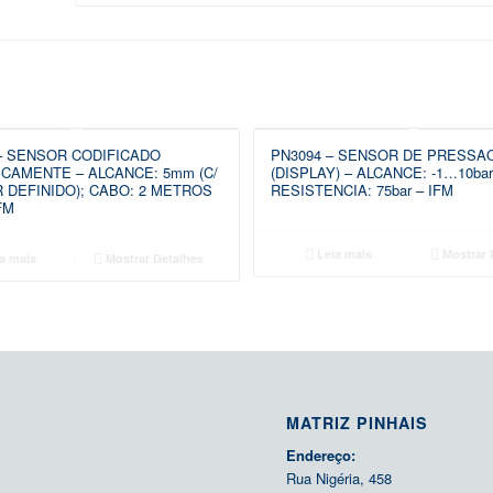
– SENSOR CODIFICADO
PN3094 – SENSOR DE PRESSA
CAMENTE – ALCANCE: 5mm (C/
(DISPLAY) – ALCANCE: -1…10ba
 DEFINIDO); CABO: 2 METROS
RESISTENCIA: 75bar – IFM
FM
Leia mais
Mostrar 
a mais
Mostrar Detalhes
MATRIZ PINHAIS
Endereço:
Rua Nigéria, 458