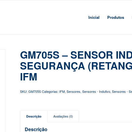
Inicial
Produtos
GM705S – SENSOR IN
SEGURANÇA (RETANGUL
IFM
SKU:
GM705S
Categorias:
IFM
,
Sensores
,
Sensores - Indutivo
,
Sensores - S
Descrição
Avaliações (0)
Descrição