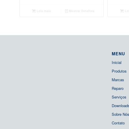
Leia mais
Mostrar Detalhes
Lei
MENU
Inicial
Produtos
Marcas
Reparo
Serviços
Download
Sobre Nó
Contato