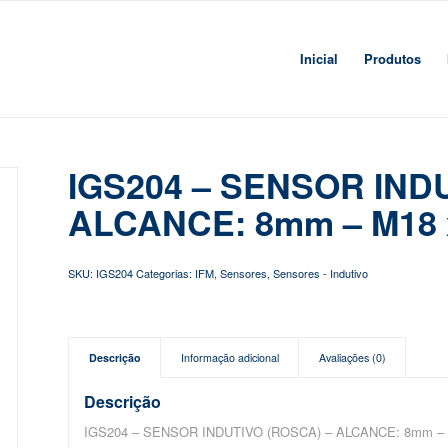
Inicial
Produtos
IGS204 – SENSOR IND
ALCANCE: 8mm – M18 x 
SKU:
IGS204
Categorias:
IFM
,
Sensores
,
Sensores - Indutivo
Descrição
Informação adicional
Avaliações (0)
Descrição
IGS204 – SENSOR INDUTIVO (ROSCA) – ALCANCE: 8mm – M