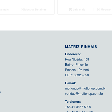
a mais
Mostrar Detalhes
Leia mais
Mostrar 
MATRIZ PINHAIS
Endereço:
Rua Nigéria, 458
Bairro: Pineville
Pinhais | Paraná
CEP: 83320-050
E-mail:
motionup@motionup.com.br
s
vendas@motionup.com.br
s
Telefones:
+55 41 3667-5999
+55 41 99247-6016