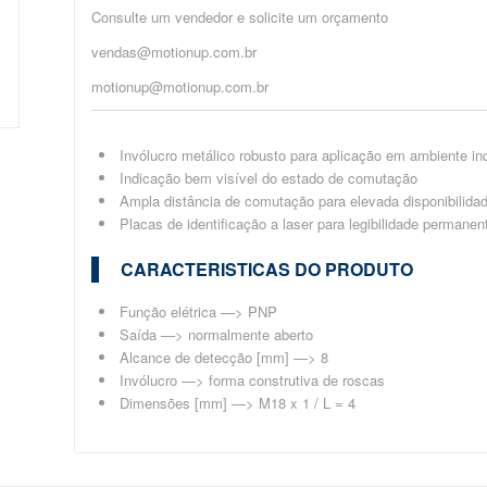
Consulte um vendedor e solicite um orçamento
vendas@motionup.com.br
motionup@motionup.com.br
Invólucro metálico robusto para aplicação em ambiente ind
Indicação bem visível do estado de comutação
Ampla distância de comutação para elevada disponibilida
Placas de identificação a laser para legibilidade permanen
CARACTERISTICAS DO PRODUTO
Função elétrica —> PNP
Saída —> normalmente aberto
Alcance de detecção [mm] —> 8
Invólucro —> forma construtiva de roscas
Dimensões [mm] —> M18 x 1 / L = 4