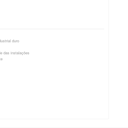
ustrial duro
de das instalações
te