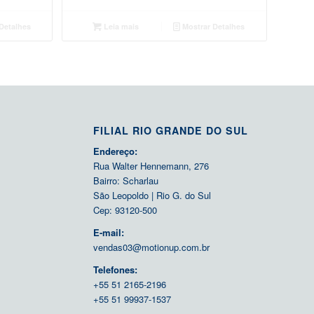
Detalhes
Leia mais
Mostrar Detalhes
FILIAL RIO GRANDE DO SUL
Endereço:
Rua Walter Hennemann, 276
Bairro: Scharlau
São Leopoldo | Rio G. do Sul
Cep: 93120-500
E-mail:
vendas03@motionup.com.br
Telefones:
+55 51 2165-2196
+55 51 99937-1537